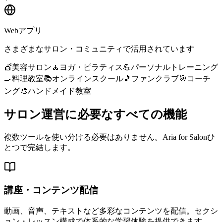
Webアプリ
さまざまなサロン・コミュニティで活用されています
💇
美容サロン
🧘
ヨガ・ピラティス
💪
パーソナルトレーニング
🍳
料理教室
📚
オンラインスクール
🎵
ファンクラブ
🎯
コーチ
ング
🎨
ハンドメイド教室
サロン運営に必要な
すべての機能
複数ツールを使い分ける必要はありません。Aria for Salonひ
とつで完結します。
講座・コンテンツ配信
動画、音声、テキストなど多彩なコンテンツを配信。セクシ
ョン・レッスン構成で体系的な学習体験を提供できます。