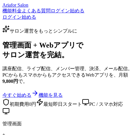
Aria
for Salon
機能
料金
よくある質問
ログイン
始める
ログイン
始める
サロン運営をもっとシンプルに
管理画面 + Webアプリで
サロン運営を完結。
講座配信、ライブ配信、メンバー管理、決済、メール配信。
PCからもスマホからもアクセスできるWebアプリを、月額
9,800円
で。
今すぐ始める
機能を見る
初期費用0円
最短即日スタート
PC / スマホ対応
管理画面
+